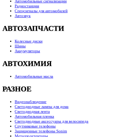
Автомобильные сигнализации
Радиостанции
Спецсигналы для автомобилей
Автозвук
АВТОЗАПЧАСТИ
Колесные диски
Шины
Аккумуляторы
АВТОХИМИЯ
Автомобильные масла
РАЗНОЕ
Видеонаблюдение
Светодиодные лампы для дома
Светодиодная лента
Автомобильная пленка
Светодиодные аксессуары для велосипеда
Спутниковые телефоны
Защищенные телефоны Sonim
Металлодетекторы