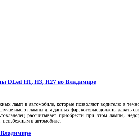
пы DLed Н1, Н3, Н27 во Владимире
жных ламп в автомобиле, которые позволяют водителю в темное
случае имеют лампы для данных фар, которые должны давать све
втовладелец рассчитывает приобрести при этом лампы, недо
ии, неизбежным в автомобиле.
 Владимире