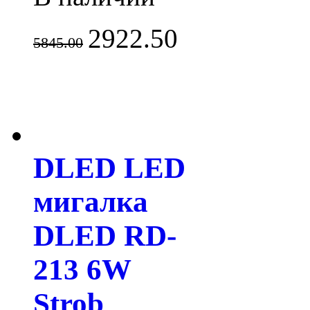
2922.50
5845.00
DLED LED
мигалка
DLED RD-
213 6W
Strob