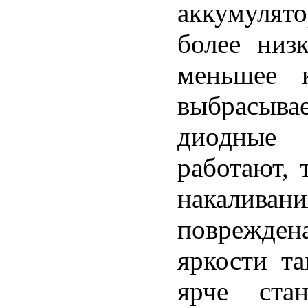
аккумулято
более низк
меньшее к
выбрасывае
диодные 
работают, 
накалива
поврежден
яркости т
ярче ста