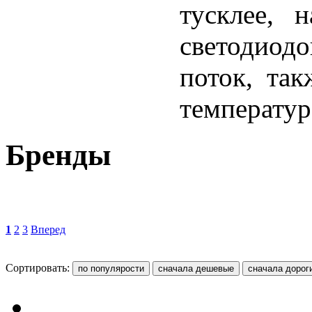
тусклее, 
светодиод
поток, та
температур
Бренды
1
2
3
Вперед
Сортировать: