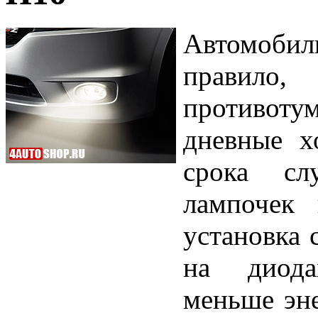
Автомобиль
правил
противо
дневные х
срока сл
лампочек 
установка 
на диода
меньше эне