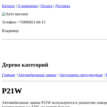
Каталог
|
О компании
|
Оплата
|
Доставка
Телефон: +7(908)911-66-15
Владимир
Дерево категорий
Главная
>
Автомобильные лампы
>
Автолампы светодиодные
>
P21W
Автомобильные лампы P21W используются в указателях поворот
внешне похож на T4W, но размер больше.