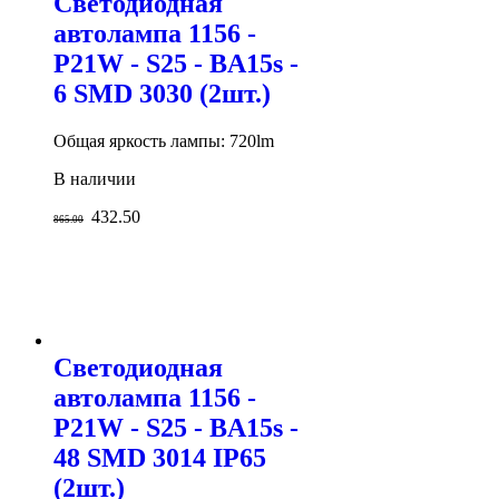
Светодиодная
автолампа 1156 -
P21W - S25 - BA15s -
6 SMD 3030 (2шт.)
Общая яркость лампы: 720lm
В наличии
432.50
865.00
Светодиодная
автолампа 1156 -
P21W - S25 - BA15s -
48 SMD 3014 IP65
(2шт.)