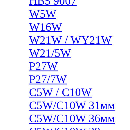
HB5 9007
W5W
W16W
W21W / WY21W
W21/5W
P27W
P27/7W
C5W / C10W
C5W/C10W 31мм
C5W/C10W 36мм