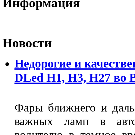
Информация
Новости
Недорогие и качеств
DLed Н1, Н3, Н27 во
Фары ближнего и дальн
важных ламп в авто
водителю в темное вр