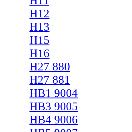
H11
H12
H13
H15
H16
H27 880
H27 881
HB1 9004
HB3 9005
HB4 9006