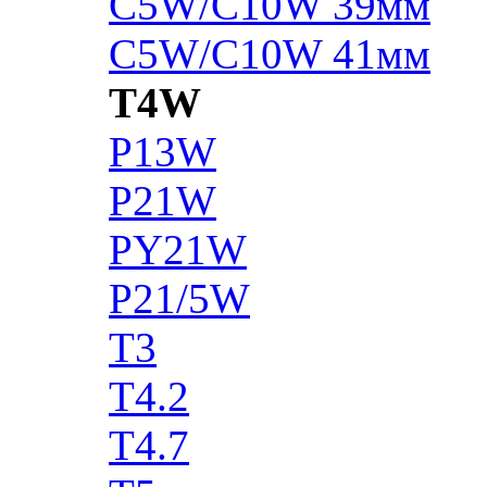
C5W/C10W 39мм
C5W/C10W 41мм
T4W
P13W
P21W
PY21W
P21/5W
T3
T4.2
T4.7