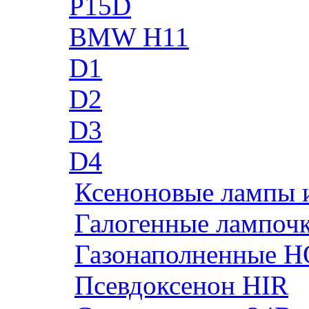
P15D
BMW H11
D1
D2
D3
D4
Ксеноновые лампы 
Галогенные лампоч
Газонаполненные H
Псевдоксенон HIR