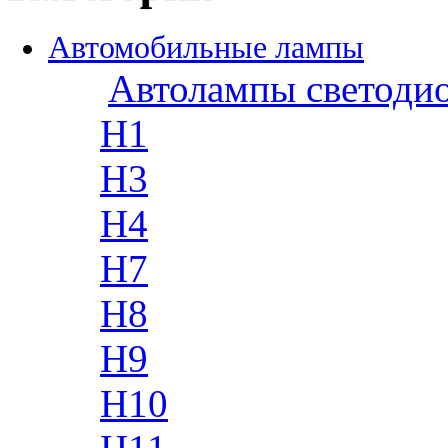
Автомобильные лампы
Автолампы светоди
H1
H3
H4
H7
H8
H9
H10