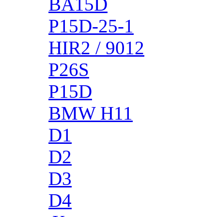
BA15D
P15D-25-1
HIR2 / 9012
P26S
P15D
BMW H11
D1
D2
D3
D4