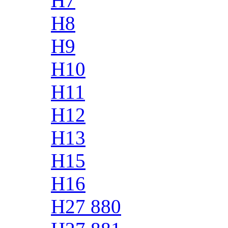
H7
H8
H9
H10
H11
H12
H13
H15
H16
H27 880