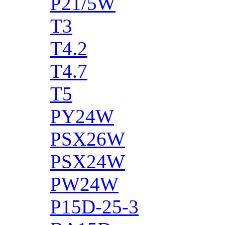
P21/5W
T3
T4.2
T4.7
T5
PY24W
PSX26W
PSX24W
PW24W
P15D-25-3