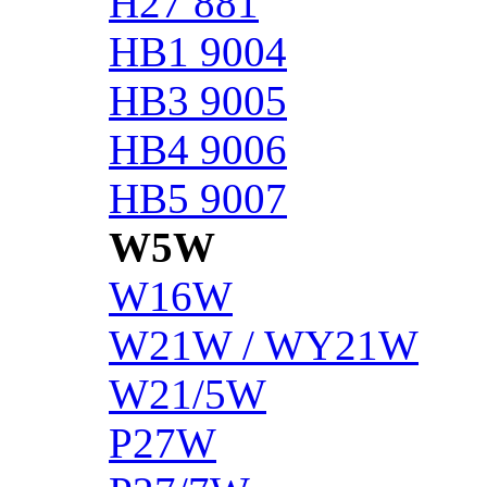
H27 881
HB1 9004
HB3 9005
HB4 9006
HB5 9007
W5W
W16W
W21W / WY21W
W21/5W
P27W