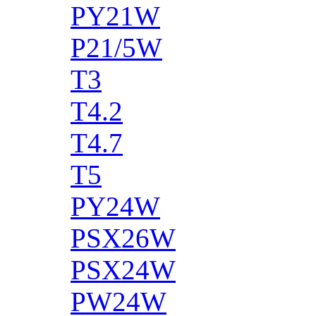
PY21W
P21/5W
T3
T4.2
T4.7
T5
PY24W
PSX26W
PSX24W
PW24W