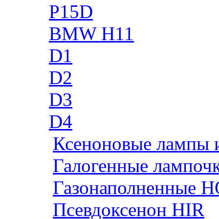
P15D
BMW H11
D1
D2
D3
D4
Ксеноновые лампы 
Галогенные лампоч
Газонаполненные H
Псевдоксенон HIR