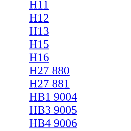
H11
H12
H13
H15
H16
H27 880
H27 881
HB1 9004
HB3 9005
HB4 9006