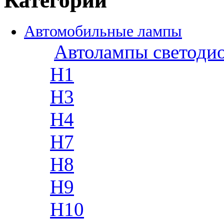
Категории
Автомобильные лампы
Автолампы светоди
H1
H3
H4
H7
H8
H9
H10