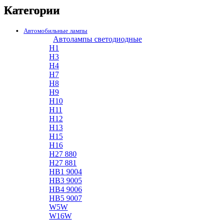
Категории
Автомобильные лампы
Автолампы светодиодные
H1
H3
H4
H7
H8
H9
H10
H11
H12
H13
H15
H16
H27 880
H27 881
HB1 9004
HB3 9005
HB4 9006
HB5 9007
W5W
W16W