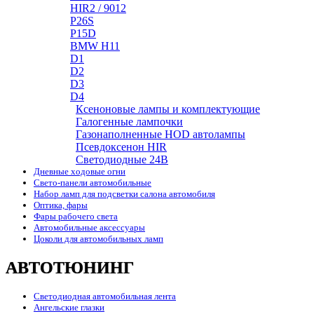
HIR2 / 9012
P26S
P15D
BMW H11
D1
D2
D3
D4
Ксеноновые лампы и комплектующие
Галогенные лампочки
Газонаполненные HOD автолампы
Псевдоксенон HIR
Cветодиодные 24B
Дневные ходовые огни
Свето-панели автомобильные
Набор ламп для подсветки салона автомобиля
Оптика, фары
Фары рабочего света
Автомобильные аксессуары
Цоколи для автомобильных ламп
АВТОТЮНИНГ
Светодиодная автомобильная лента
Ангельские глазки