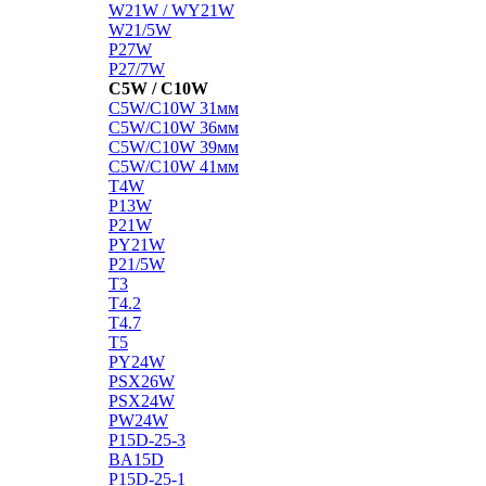
W21W / WY21W
W21/5W
P27W
P27/7W
C5W / C10W
C5W/C10W 31мм
C5W/C10W 36мм
C5W/C10W 39мм
C5W/C10W 41мм
T4W
P13W
P21W
PY21W
P21/5W
T3
T4.2
T4.7
T5
PY24W
PSX26W
PSX24W
PW24W
P15D-25-3
BA15D
P15D-25-1