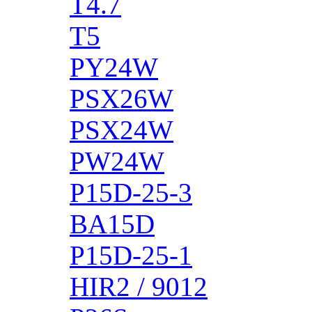
T4.7
T5
PY24W
PSX26W
PSX24W
PW24W
P15D-25-3
BA15D
P15D-25-1
HIR2 / 9012