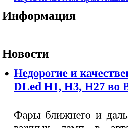
Информация
Новости
Недорогие и качеств
DLed Н1, Н3, Н27 во
Фары ближнего и дальн
важных ламп в авто