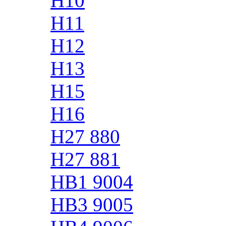
H10
H11
H12
H13
H15
H16
H27 880
H27 881
HB1 9004
HB3 9005