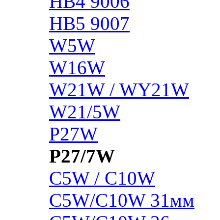
HB4 9006
HB5 9007
W5W
W16W
W21W / WY21W
W21/5W
P27W
P27/7W
C5W / C10W
C5W/C10W 31мм