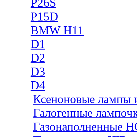
P26S
P15D
BMW H11
D1
D2
D3
D4
Ксеноновые лампы 
Галогенные лампоч
Газонаполненные H