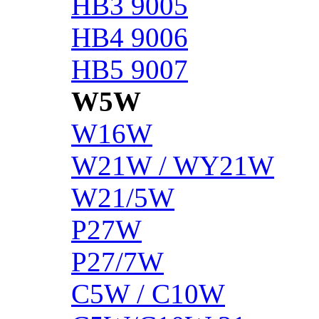
HB3 9005
HB4 9006
HB5 9007
W5W
W16W
W21W / WY21W
W21/5W
P27W
P27/7W
C5W / C10W