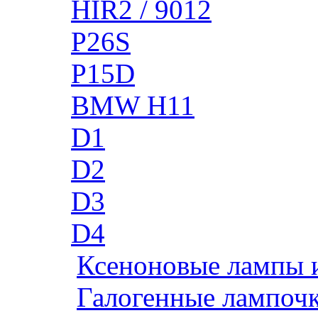
HIR2 / 9012
P26S
P15D
BMW H11
D1
D2
D3
D4
Ксеноновые лампы 
Галогенные лампоч