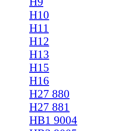
H9
H10
H11
H12
H13
H15
H16
H27 880
H27 881
HB1 9004