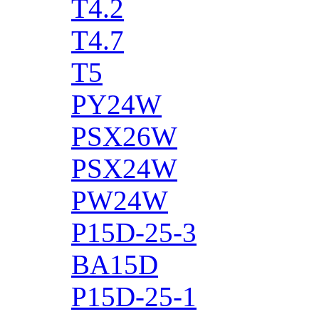
T4.2
T4.7
T5
PY24W
PSX26W
PSX24W
PW24W
P15D-25-3
BA15D
P15D-25-1